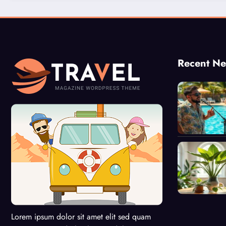
Recent N
Lorem ipsum dolor sit amet elit sed quam