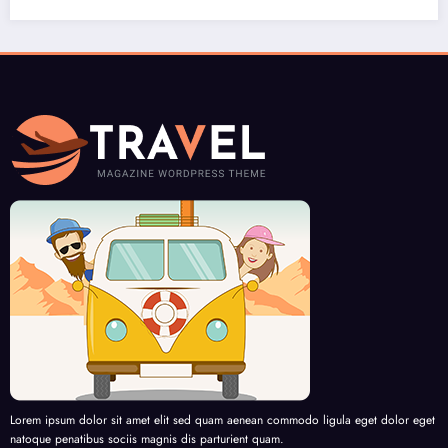
Lorem ipsum dolor sit amet elit sed quam aenean commodo ligula eget dolor eget
natoque penatibus sociis magnis dis parturient quam.