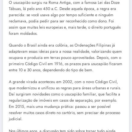
O usucapião surgiu na Roma Antiga, com a famosa Lei das Doze
Tábuas, lá pelo ano 450 a.C. Desde aquela época, a regra era
parecida: se você usava algo por tempo suficiente e ninguém
reclamava, podia pedir para ser reconhecido como dono. Foi
assim que muitas leis europeias e, mais tarde, o direito português
foram moldados.
Quando o Brasil ainda era colônia, as Ordenações Filipinas já
adaptavam essas ideias para a nossa realidade, valorizando quem
ocupava e produzia em terras pouco aproveitadas. Depois, com o
primeiro Código Civil em 1916, os prazos para usucapião ficaram
entre 10 e 30 anos, dependendo do tipo de bem.
A grande virada aconteceu em 2002, com o novo Código Civil,
que modernizou e unificou as regras para áreas urbanas e rurais.
Daí surgiram novidades como o usucapião familiar, que facilita a
regularização de imóveis em casos de separação, por exemplo.
Em 2015, mais uma mudança prática: passou a ser possível
resolver muitos casos direto no cartório, sem precisar de processo
judicial.
Nos últimos anos, a discussão tem sido sobre tornar tudo ainda