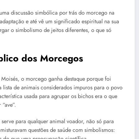
a uma discussão simbólica por trás do morcego na
 adaptação e até vê um significado espiritual na sua
rgar o simbolismo de jeitos diferentes, o que só
blico dos Morcegos
e Moisés, o morcego ganha destaque porque foi
a lista de animais considerados impuros para o povo
racterística usada para agrupar os bichos era o que
 “ave”.
, serve para qualquer animal voador, não só para
o misturavam questões de saúde com simbolismos:
is do que uma preocupação científica.