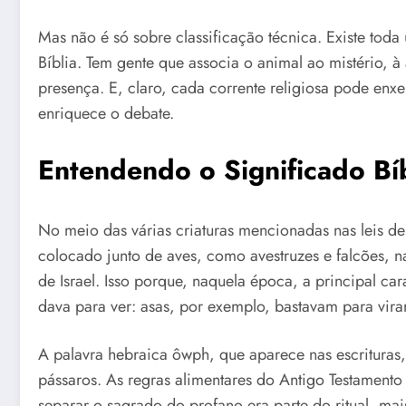
Mas não é só sobre classificação técnica. Existe tod
Bíblia. Tem gente que associa o animal ao mistério, à
presença. E, claro, cada corrente religiosa pode enxe
enriquece o debate.
Entendendo o Significado Bí
No meio das várias criaturas mencionadas nas leis d
colocado junto de aves, como avestruzes e falcões, n
de Israel. Isso porque, naquela época, a principal ca
dava para ver: asas, por exemplo, bastavam para virar
A palavra hebraica ôwph, que aparece nas escrituras
pássaros. As regras alimentares do Antigo Testament
separar o sagrado do profano era parte do ritual, ma