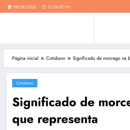
Pular
08/08/2026
12:34:03 PM
para
o
conteúdo
Página inicial
Cotidiano
Significado de morcego na bí
Cotidiano
Significado de morce
que representa