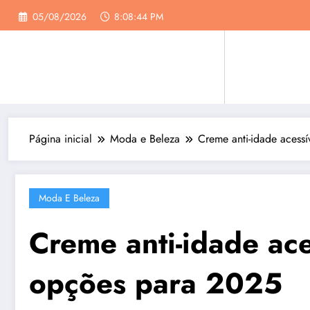
Pular
05/08/2026
8:08:45 PM
para
o
conteúdo
Página inicial
Moda e Beleza
Creme anti-idade acess
Moda E Beleza
Creme anti-idade ace
opções para 2025