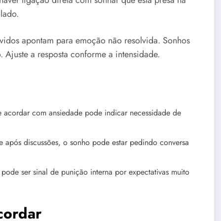
haver ligação direta com sonhar que está presa na
lado.
vívidos apontam para emoção não resolvida. Sonhos
 Ajuste a resposta conforme a intensidade.
e acordar com ansiedade pode indicar necessidade de
e após discussões, o sonho pode estar pedindo conversa
pode ser sinal de punição interna por expectativas muito
cordar