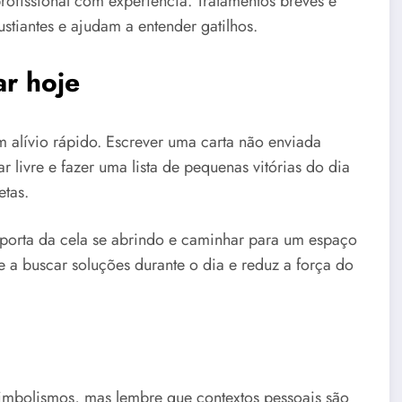
rofissional com experiência. Tratamentos breves e
stiantes e ajudam a entender gatilhos.
ar hoje
m alívio rápido. Escrever uma carta não enviada
 livre e fazer uma lista de pequenas vitórias do dia
etas.
 porta da cela se abrindo e caminhar para um espaço
e a buscar soluções durante o dia e reduz a força do
simbolismos, mas lembre que contextos pessoais são